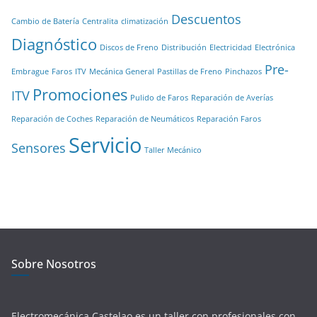
Descuentos
Cambio de Batería
Centralita
climatización
Diagnóstico
Discos de Freno
Distribución
Electricidad
Electrónica
Pre-
Embrague
Faros
ITV
Mecánica General
Pastillas de Freno
Pinchazos
Promociones
ITV
Pulido de Faros
Reparación de Averías
Reparación de Coches
Reparación de Neumáticos
Reparación Faros
Servicio
Sensores
Taller Mecánico
Sobre Nosotros
Electromecánica Castelao es un taller con profesionales con